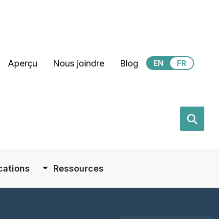
Secondary Menu
Aperçu
Nous joindre
Blog
EN
FR
earch
⚲
cations
Ressources