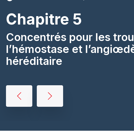
Chapitre 5
Concentrés pour les tro
l’hémostase et l’angiœ
héréditaire
Book
traversal
links
for