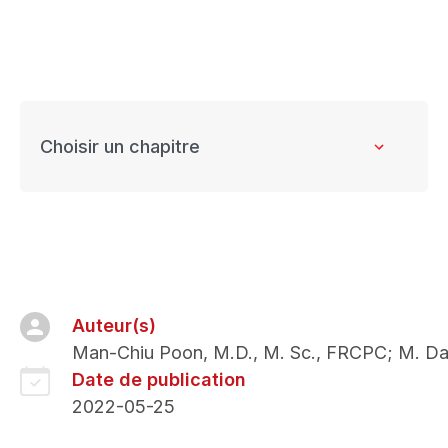
Concentrates
for
hemostatic
disorders
and
hereditary
angioedema
Auteur(s)
Man-Chiu Poon, M.D., M. Sc., FRCPC; M. Da
Date de publication
2022-05-25