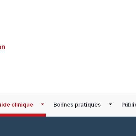
Skip
to
main
content
on
S
ide clinique
Bonnes pratiques
Publi