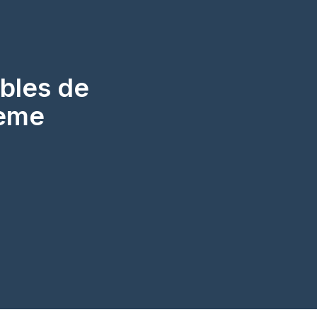
ubles de
dème