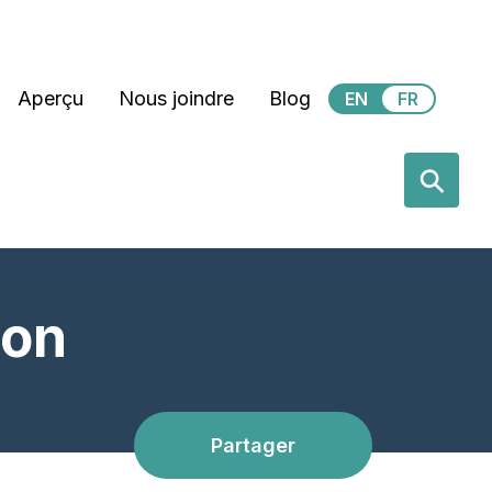
Secondary Menu
Aperçu
Nous joindre
Blog
EN
FR
earch
⚲
ion
Partager