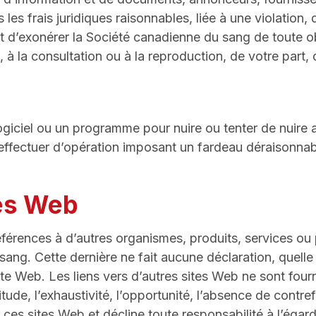
les frais juridiques raisonnables, liée à une violation,
t d’exonérer la Société canadienne du sang de toute ob
on, à la consultation ou à la reproduction, de votre part
un logiciel ou un programme pour nuire ou tenter de nui
fectuer d’opération imposant un fardeau déraisonnable
tes Web
éférences à d’autres organismes, produits, services ou 
ang. Cette dernière ne fait aucune déclaration, quelle 
e Web. Les liens vers d’autres sites Web ne sont fourni
tude, l’exhaustivité, l’opportunité, l’absence de contr
r ces sites Web et décline toute responsabilité à l’égar