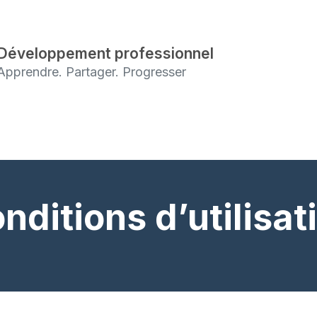
Skip
to
main
Développement professionnel
content
Apprendre. Partager. Progresser
S
nditions d’utilisat