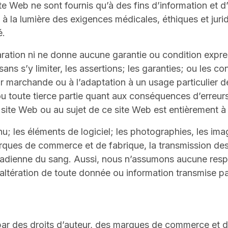
e Web ne sont fournis qu’à des fins d’information et d
s à la lumière des exigences médicales, éthiques et jur
é.
ation ni ne donne aucune garantie ou condition express
s s’y limiter, les assertions; les garanties; ou les cond
eur marchande ou à l’adaptation à un usage particulier 
ou toute tierce partie quant aux conséquences d’erreur
site Web ou au sujet de ce site Web est entièrement à 
; les éléments de logiciel; les photographies, les image
arques de commerce et de fabrique, la transmission des 
anadienne du sang. Aussi, nous n’assumons aucune respo
altération de toute donnée ou information transmise pa
ar des droits d’auteur, des marques de commerce et d’au