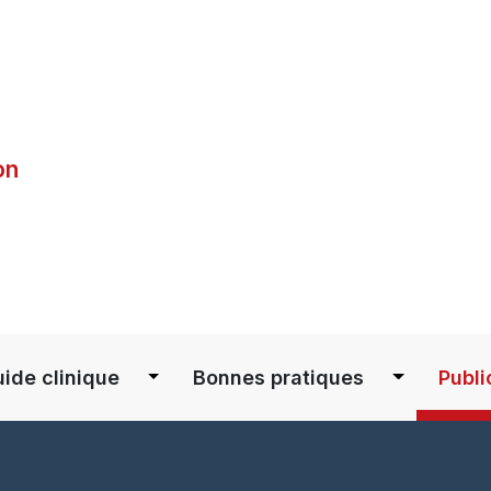
Skip
to
main
content
on
S
ide clinique
Bonnes pratiques
Publi