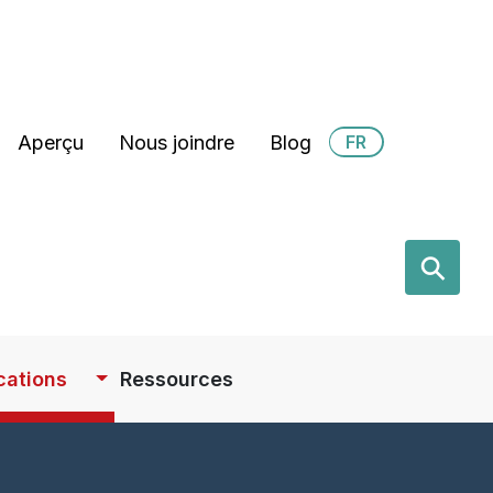
Secondary Menu
Aperçu
Nous joindre
Blog
FR
earch
⚲
cations
Ressources