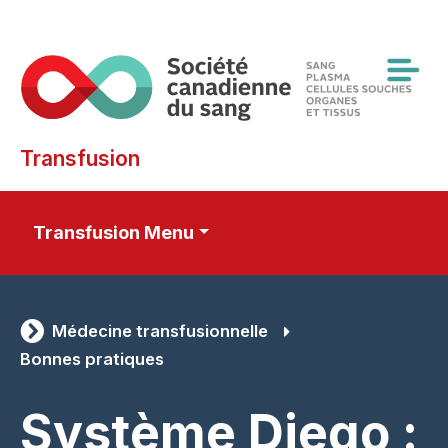
Skip
to
main
content
Transfusion
Transfusion Menu
Médecine transfusionnelle
Bonnes pratiques
Système Diego :