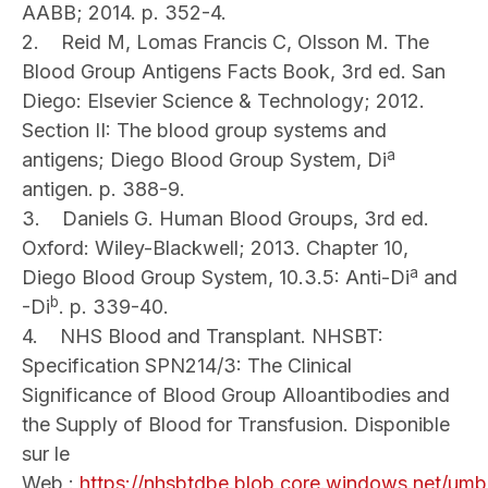
AABB; 2014. p. 352-4.
2. Reid M, Lomas Francis C, Olsson M. The
Blood Group Antigens Facts Book, 3rd ed. San
Diego: Elsevier Science & Technology; 2012.
Section II: The blood group systems and
a
antigens; Diego Blood Group System, Di
antigen. p. 388-9.
3. Daniels G. Human Blood Groups, 3rd ed.
Oxford: Wiley-Blackwell; 2013. Chapter 10,
a
Diego Blood Group System, 10.3.5: Anti-Di
and
b
-Di
. p. 339-40.
4. NHS Blood and Transplant. NHSBT:
Specification SPN214/3: The Clinical
Significance of Blood Group Alloantibodies and
the Supply of Blood for Transfusion. Disponible
sur le
Web :
https://nhsbtdbe.blob.core.windows.net/umb