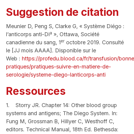
Suggestion de citation
Meunier D, Peng S, Clarke G, « Système Diégo :
a
l’anticorps anti-Di
», Ottawa, Société
er
canadienne du sang, 1
octobre 2019. Consulté
le [JJ mois AAAA]. Disponible sur le
Web :
https://profedu.blood.ca/fr/transfusion/bonn
pratiques/pratiques-suivre-en-matiere-de-
serologie/systeme-diego-lanticorps-anti
Ressources
1. Storry JR. Chapter 14: Other blood group
systems and antigens; The Diego System. In:
Fung M, Grossman B, Hillyer C, Westhoff C,
editors. Technical Manual, 18th Ed. Bethesda: