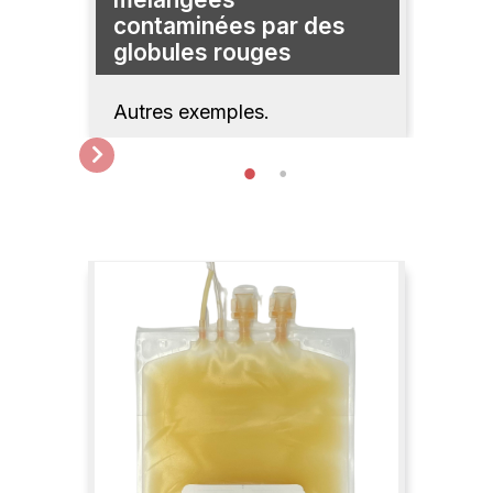
s
contaminées par des
con
globules rouges
glo
Autres exemples.
Autr
next