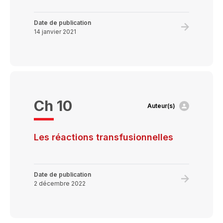
Date de publication
Learn
14 janvier 2021
more
about
Administr
de
produits
Ch 10
Auteur(s)
sanguins
Les réactions transfusionnelles
Date de publication
Learn
2 décembre 2022
more
about
Les