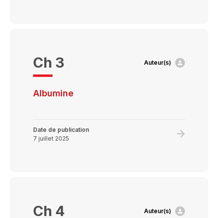
au
about
Canada
Les
composan
sanguins
Ch 3
Auteur(s)
Albumine
Date de publication
Learn
7 juillet 2025
more
about
Albumine
Ch 4
Auteur(s)