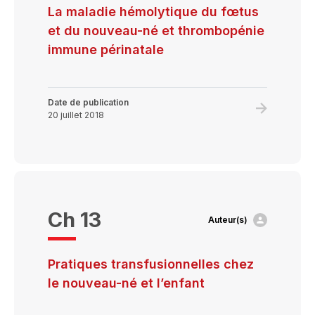
La maladie hémolytique du fœtus
et du nouveau-né et thrombopénie
immune périnatale
Date de publication
Learn
20 juillet 2018
more
about
La
maladie
hémolytiq
Ch 13
Auteur(s)
du
fœtus
et
Pratiques transfusionnelles chez
du
le nouveau-né et l’enfant
nouveau-