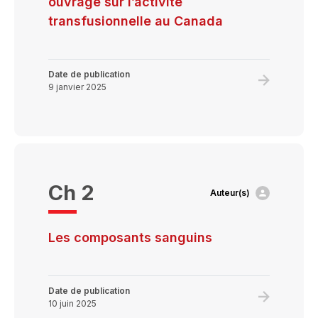
ouvrage sur l’activité
transfusionnelle au Canada
Date de publication
Learn
9 janvier 2025
more
about
Du
donneur
au
Ch 2
Auteur(s)
receveur
–
un
Les composants sanguins
ouvrage
sur
l’activité
Date de publication
Learn
10 juin 2025
transfusio
more