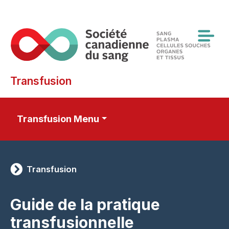
Skip
to
main
content
Transfusion
Transfusion Menu
Transfusion
Guide de la pratique
transfusionnelle