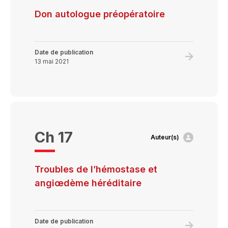
anti-
Don autologue préopératoire
CMV,
irradiés
et
Date de publication
Learn
13 mai 2021
lavéss
more
about
Don
autologue
préopérat
Ch 17
Auteur(s)
Troubles de l’hémostase et
angiœdème héréditaire
Date de publication
Learn