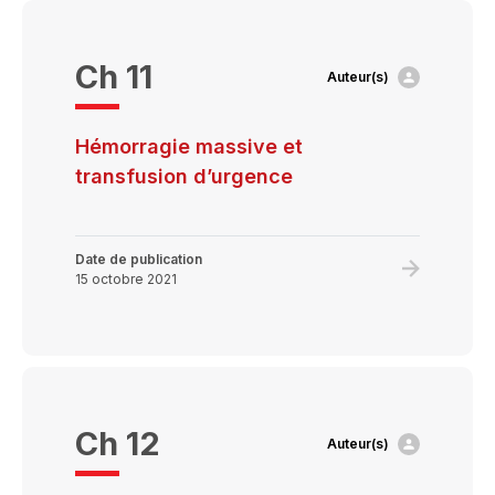
réactions
transfusio
Ch 11
Auteur(s)
Hémorragie massive et
transfusion d’urgence
Date de publication
Learn
15 octobre 2021
more
about
Hémorrag
massive
et
Ch 12
Auteur(s)
transfusio
d’urgence