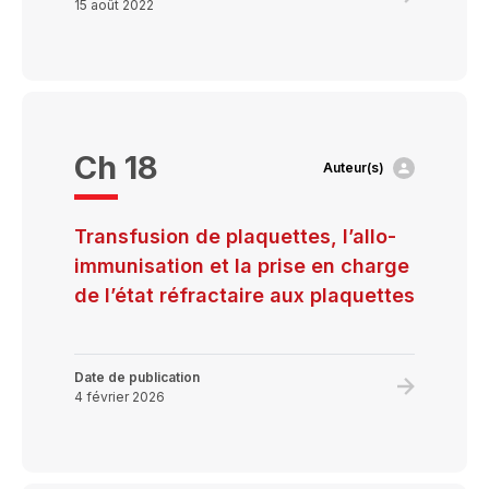
15 août 2022
more
about
Troubles
de
l’hémosta
Ch 18
Auteur(s)
et
angiœdè
héréditair
Transfusion de plaquettes, l’allo-
immunisation et la prise en charge
de l’état réfractaire aux plaquettes
Date de publication
Learn
4 février 2026
more
about
Transfusi