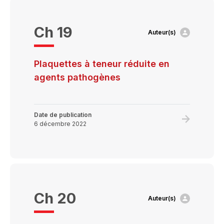
de
plaquettes
Ch 19
Auteur(s)
l’allo-
immunisat
et
Plaquettes à teneur réduite en
la
agents pathogènes
prise
en
charge
Date de publication
Learn
6 décembre 2022
de
more
l’état
about
réfractair
Plaquette
aux
à
plaquette
teneur
Ch 20
Auteur(s)
réduite
en