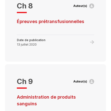
agents
Ch 8
Auteur(s)
pathogèn
dans
les
Épreuves prétransfusionnelles
produits
de
fractionn
Date de publication
Learn
13 juillet 2020
more
about
Épreuves
prétransfu
Ch 9
Auteur(s)
Administration de produits
sanguins