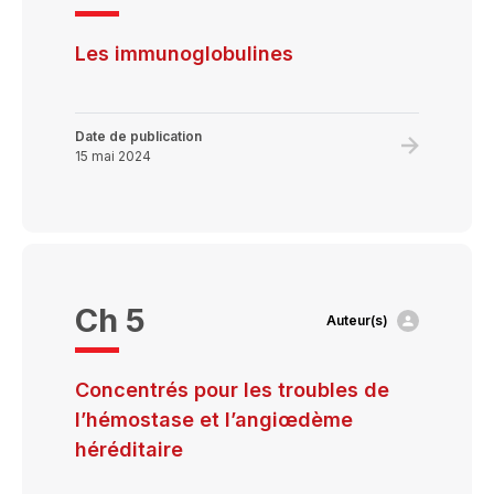
Les immunoglobulines
Date de publication
Learn
15 mai 2024
more
about
Les
immunoglo
Ch 5
Auteur(s)
Concentrés pour les troubles de
l’hémostase et l’angiœdème
héréditaire