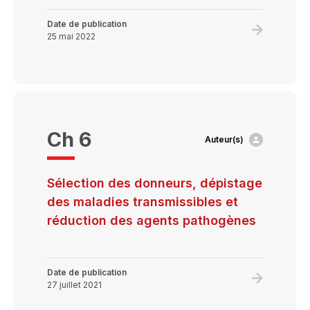
Date de publication
Learn
25 mai 2022
more
about
Concentr
pour
les
Ch 6
Auteur(s)
troubles
de
l’hémosta
Sélection des donneurs, dépistage
et
des maladies transmissibles et
l’angiœd
réduction des agents pathogènes
héréditair
Date de publication
Learn
27 juillet 2021
more