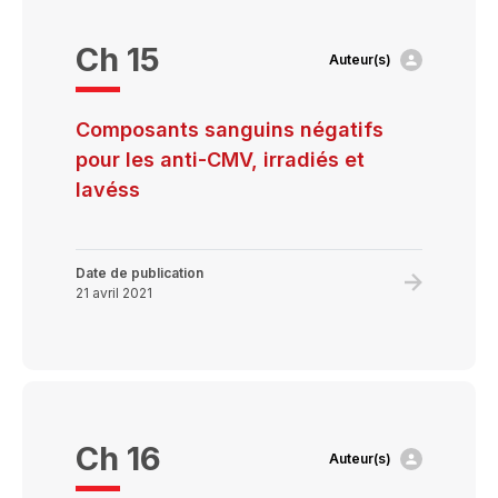
thérapeut
Ch 15
Auteur(s)
Composants sanguins négatifs
pour les anti-CMV, irradiés et
lavéss
Date de publication
Learn
21 avril 2021
more
about
Composan
sanguins
négatifs
Ch 16
Auteur(s)
pour
les