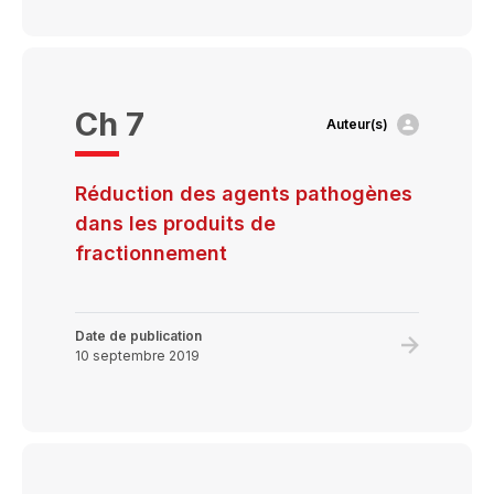
about
Sélection
des
donneurs,
Ch 7
Auteur(s)
dépistage
des
maladies
Réduction des agents pathogènes
transmissi
dans les produits de
et
fractionnement
réduction
des
agents
Date de publication
Learn
10 septembre 2019
pathogèn
more
about
Réduction
des