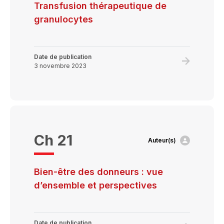
agents
Transfusion thérapeutique de
pathogèn
granulocytes
Date de publication
Learn
3 novembre 2023
more
about
Transfusi
thérapeut
de
Ch 21
Auteur(s)
granulocy
Bien-être des donneurs : vue
d’ensemble et perspectives
Date de publication