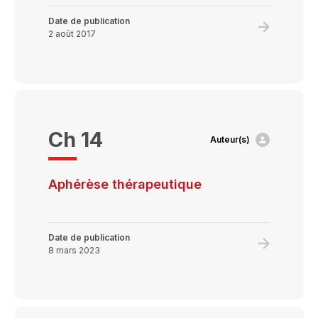
né
et
Date de publication
Learn
2 août 2017
thrombop
more
immune
about
périnatale
Pratiques
transfusio
chez
Ch 14
Auteur(s)
le
nouveau-
né
Aphérèse thérapeutique
et
l’enfant
Date de publication
Learn
8 mars 2023
more
about
Aphérèse