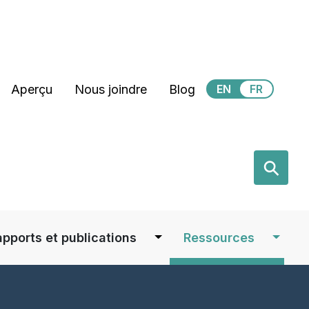
Secondary Menu
Aperçu
Nous joindre
Blog
EN
FR
earch
⚲
apports et publications
Ressources