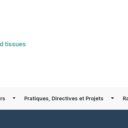
Skip
to
main
content
d tissues
S
rs
Pratiques, Directives et Projets
R