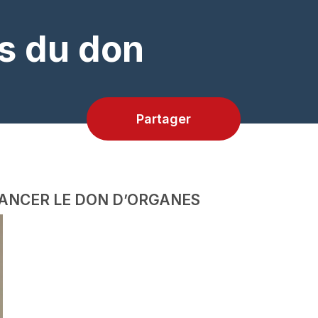
s du don
Partager
VANCER LE DON D’ORGANES