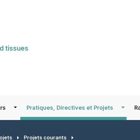
Skip
to
main
content
d tissues
S
rs
Pratiques, Directives et Projets
R
ojets
Projets courants