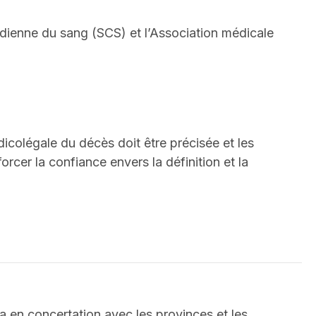
nadienne du sang (SCS) et l’Association médicale
icolégale du décès doit être précisée et les
cer la confiance envers la définition et la
a en concertation avec les provinces et les