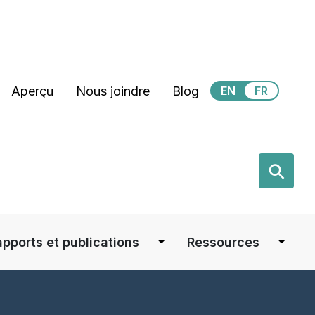
Secondary Menu
Aperçu
Nous joindre
Blog
EN
FR
earch
⚲
apports et publications
Ressources