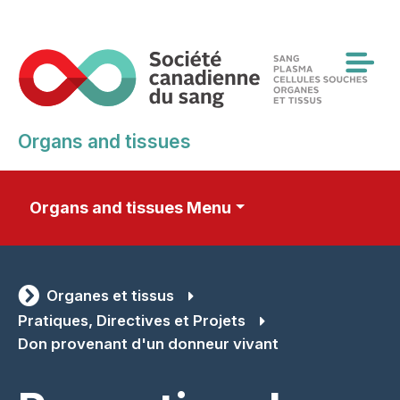
Skip
to
main
content
Organs and tissues
Organs and tissues Menu
Organes et tissus
Pratiques, Directives et Projets
Don provenant d'un donneur vivant