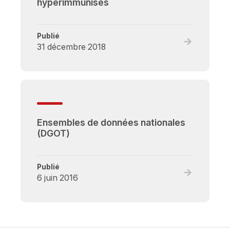
hyperimmunisés
Liste
d'attente
nationale
Publié
pour
Read
31 décembre 2018
un
full
organe
post,
Rapport
sur
les
données
Ensembles de données nationales
nationales
(DGOT)
:
Programme
des
Publié
patients
Read
6 juin 2016
hyperimmun
full
post,
Ensembles
de