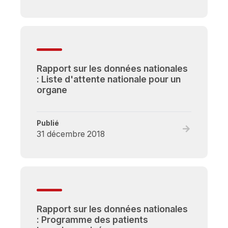
full
post,
Rapport
sur
les
données
Rapport sur les données nationales
nationales
: Liste d'attente nationale pour un
:
organe
Programme
de
don
Publié
croisé
Read
31 décembre 2018
de
full
rein
post,
Rapport
sur
les
données
Rapport sur les données nationales
nationales
: Programme des patients
: