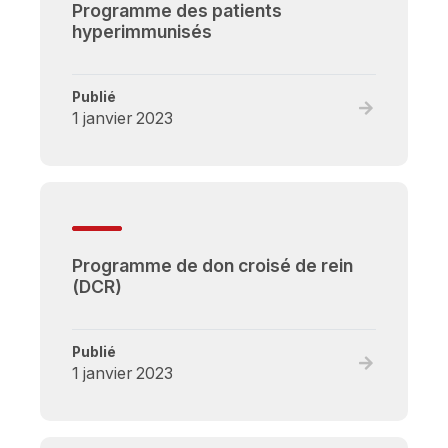
Programme des patients
hyperimmunisés
Publié
Read
1 janvier 2023
full
post,
Programme
des
patients
hyperimmun
Programme de don croisé de rein
(DCR)
Publié
Read
1 janvier 2023
full
post,
Programme