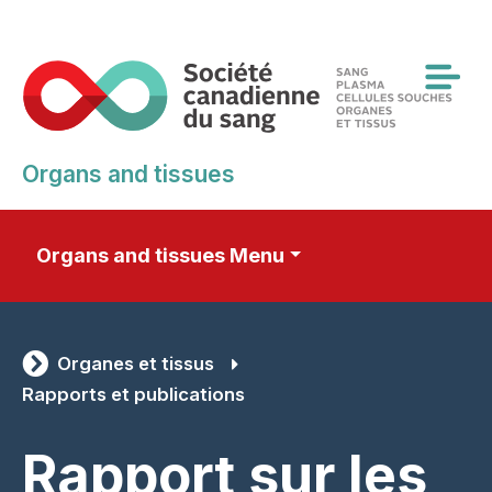
Skip
to
main
content
Organs and tissues
Organs and tissues Menu
Organes et tissus
Rapports et publications
Rapport sur les