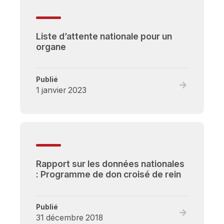
de
don
croisé
Liste d’attente nationale pour un
de
organe
rein
(DCR)
Publié
Read
1 janvier 2023
full
post,
Liste
d’attente
nationale
pour
Rapport sur les données nationales
un
: Programme de don croisé de rein
organe
Publié
Read
31 décembre 2018