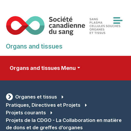
Skip
to
main
content
Organs and tissues
Organs and tissues Menu
Organes et tissus
Pratiques, Directives et Projets
Projets courants
Projets de la CDGO - La Collaboration en matière
de dons et de greffes d’organes