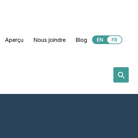
Secondary Menu
Aperçu
Nous joindre
Blog
EN
FR
earch
⚲